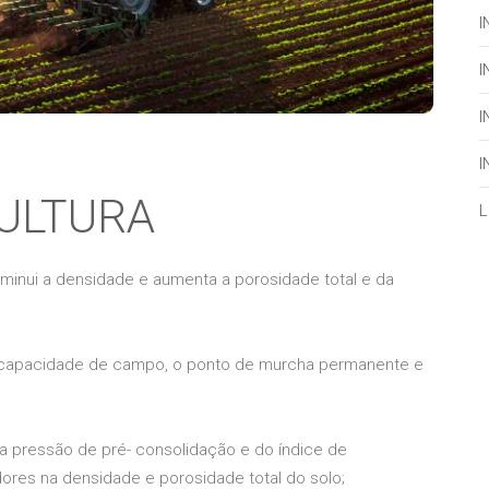
I
I
I
I
CULTURA
L
diminui a densidade e aumenta a porosidade total e da
 a capacidade de campo, o ponto de murcha permanente e
da pressão de pré- consolidação e do índice de
res na densidade e porosidade total do solo;